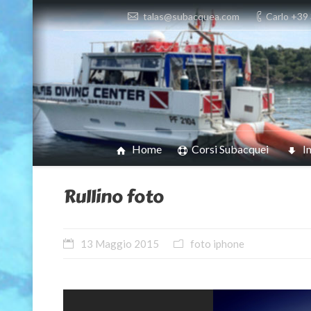
talas@subacquea.com
Carlo +39
Home
Corsi Subacquei
I
Rullino foto
13 Maggio 2015
foto iphone