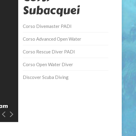
Subacquei
Corso Divemaster PADI
Corso Advanced Open Water
Corso Rescue Diver PADI
Corso Open Water Diver
Discover Scuba Diving
ram
vacanze-isola-d-elba-immersioni-e