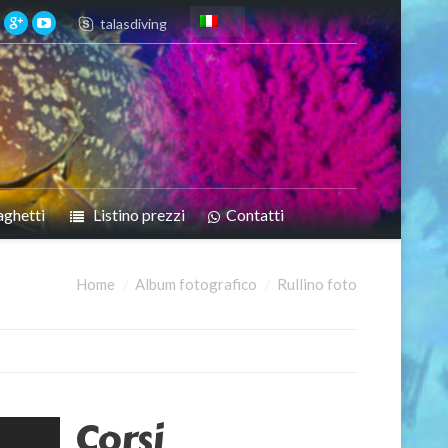
talasdiving
aghetti
Listino prezzi
Contatti
Home
Album fotografico
Rullino foto
Corsi