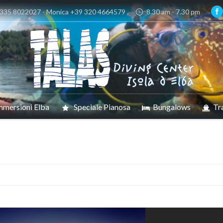
 335 8022027 - Monica +39 320 4664579
8.30 am - 7.30 pm
mmersioni Elba
Speciale Pianosa
Bungalows
Tr
Sei qui: