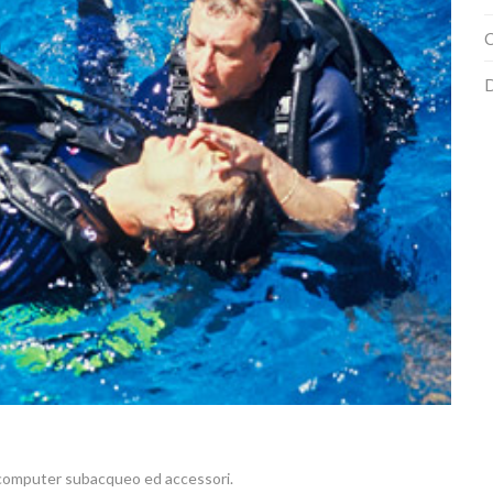
C
D
si computer subacqueo ed accessori.