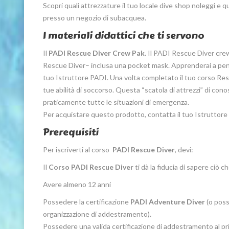
Scopri quali attrezzature il tuo locale dive shop noleggi e 
presso un negozio di subacquea.
I materiali didattici che ti servono
Il
PADI Rescue Diver Crew Pak
. Il PADI Rescue Diver crew
Rescue Diver– inclusa una pocket mask. Apprenderai a pensa
tuo Istruttore PADI. Una volta completato il tuo corso Res
tue abilità di soccorso. Questa “scatola di attrezzi” di con
praticamente tutte le situazioni di emergenza.
Per acquistare questo prodotto, contatta il tuo Istruttore o
Prerequisiti
Per iscriverti al corso
PADI Rescue Diver
, devi:
Il
Corso PADI Rescue Diver
ti dà la fiducia di sapere ciò 
Avere almeno 12 anni
Possedere la certificazione
PADI Adventure Diver
(o poss
organizzazione di addestramento).
Possedere una valida certificazione di addestramento al p