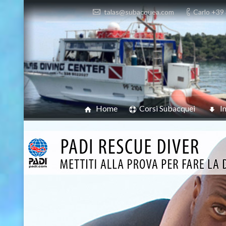
talas@subacquea.com
Carlo +39
Home
Corsi Subacquei
I