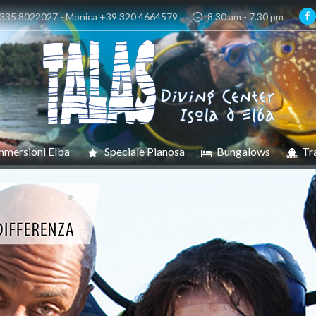
 335 8022027 - Monica +39 320 4664579
8.30 am - 7.30 pm
mmersioni Elba
Speciale Pianosa
Bungalows
Tr