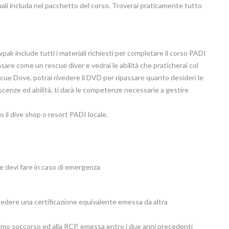
quali includa nel pacchetto del corso. Troverai praticamente tutto
pak include tutti i materiali richiesti per completare il corso PADI
re come un rescue diver e vedrai le abilità che praticherai col
cue Dove, potrai rivedere il DVD per ripassare quanto desideri le
oscenze ed abilità, ti darà le competenze necessarie a gestire
 il dive shop o resort PADI locale.
che devi fare in caso di emergenza
edere una certificazione equivalente emessa da altra
rimo soccorso ed alla RCP, emessa entro i due anni precedenti