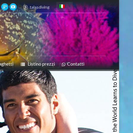
talasdiving
aghetti
Listino prezzi
Contatti