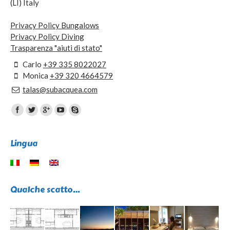
(LI) Italy
Privacy Policy Bungalows
Privacy Policy Diving
Trasparenza "aiuti di stato"
Carlo
+39 335 8022027
Monica
+39 320 4664579
talas@subacquea.com
Trovaci su:
Lingua
Qualche scatto…