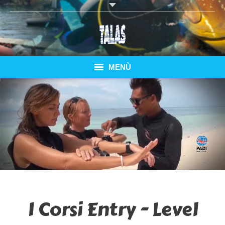
MENÙ
Home
Corsi Subacquei
Immersioni Elba
Speciale Pianosa
Bungalows
I Corsi Entry - Level
Traghetti