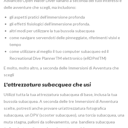
Advanced Open Water Diver variano a seconda dei tuoi interessi e
delle avventure che scegli, ma includono:
gli aspetti pratici dell’immersione profonda
gli effetti fisiologici dell’immersione profonda.
altri modi per utilizzare la tua bussola subacquea
come navigare servendoti delle pinneggiate, riferimenti visivi e
tempo
come utilizzare al meglio il tuo computer subacqueo ed il
Recreational Dive PlannerTM elettronico (eRDPmlTM)
E molto, molto altro, a seconda delle Immersioni di Avventura che
scegli
L’attrezzatura subacquea che usi
Utilizzi tutta la tua attrezzatura subacquea di base, inclusa la tua
bussola subacquea. A seconda delle tre Immersioni di Avventura
scelte, potresti anche provare un’attrezzatura fotografica
subacquea, un DPV (scooter subacqueo), una torcia subacquea, una
muta stagna, palloni da sollevamento, una bandiera subacquea