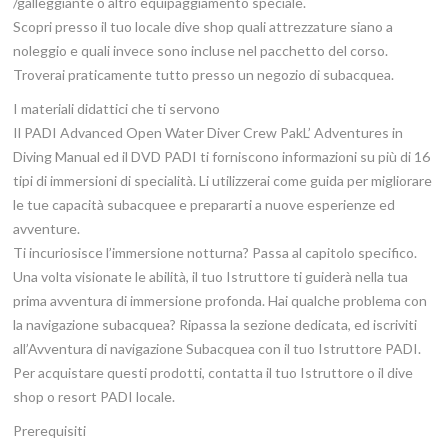
/galleggiante o altro equipaggiamento speciale.
Scopri presso il tuo locale dive shop quali attrezzature siano a
noleggio e quali invece sono incluse nel pacchetto del corso.
Troverai praticamente tutto presso un negozio di subacquea.
I materiali didattici che ti servono
Il PADI Advanced Open Water Diver Crew PakL’ Adventures in
Diving Manual ed il DVD PADI ti forniscono informazioni su più di 16
tipi di immersioni di specialità. Li utilizzerai come guida per migliorare
le tue capacità subacquee e prepararti a nuove esperienze ed
avventure.
Ti incuriosisce l’immersione notturna? Passa al capitolo specifico.
Una volta visionate le abilità, il tuo Istruttore ti guiderà nella tua
prima avventura di immersione profonda. Hai qualche problema con
la navigazione subacquea? Ripassa la sezione dedicata, ed iscriviti
all’Avventura di navigazione Subacquea con il tuo Istruttore PADI.
Per acquistare questi prodotti, contatta il tuo Istruttore o il dive
shop o resort PADI locale.
Prerequisiti