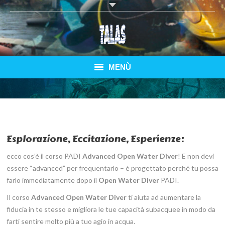
MENÙ
Home
Corsi Subacquei
Esplorazione, Eccitazione, Esperienze:
Immersioni Elba
ecco cos’è il corso PADI
Advanced Open Water Diver
! E non devi
Speciale Pianosa
essere “advanced” per frequentarlo – è progettato perché tu possa
farlo immediatamente dopo il
Open Water Diver
PADI.
Bungalows
Il corso
Advanced Open Water Diver
ti aiuta ad aumentare la
Traghetti
fiducia in te stesso e migliora le tue capacità subacquee in modo da
farti sentire molto più a tuo agio in acqua.