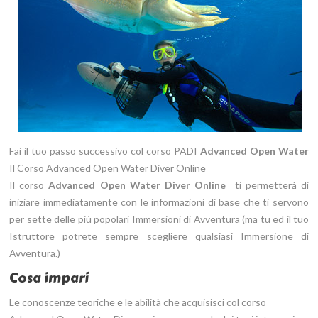
Fai il tuo passo successivo col corso PADI
Advanced Open Water
Il Corso Advanced Open Water Diver Online
Il corso
Advanced Open Water Diver
Online
ti permetterà di
iniziare immediatamente con le informazioni di base che ti servono
per sette delle più popolari Immersioni di Avventura (ma tu ed il tuo
Istruttore potrete sempre scegliere qualsiasi Immersione di
Avventura.)
Cosa impari
Le conoscenze teoriche e le abilità che acquisisci col corso