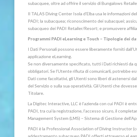
subacquee, oltre ad offrire il servizio di Bungalows Retail
Il TALAS Diving Center Isola d’Elba usa le informazioni
PADI; la subacquea; riconoscimento dei subacquei; ass
subacqueo dei PADI Retailer/Resort; e promuovere affilia
Programmi PADI eLearning e Touch – Tipologie dei dat
I Dati Personali possono essere liberamente forniti dall’Ut
applicazione eLearning.
Se non diversamente specificato, tutti i Dati richiesti da
obbligatori. Se l’Utente rifiuta di comunicarli, potrebbe ess
Dati come facoltativi, gli Utenti sono liberi di astenersi d
del Servizio o sulla sua operatività. Gli Utenti che dovesse
Titolare.
La Digitec Interactive, LLC è l’azienda con cui PADI è ent
PADI, tra cui la registrazione, l’accesso sicuro, il comple
Management System (LMS) – Sistema di Gestione dell’App
PADI è la Professional Association of Diving Instructor (
addestramento subacqueo PADI offerti attraverso eLear