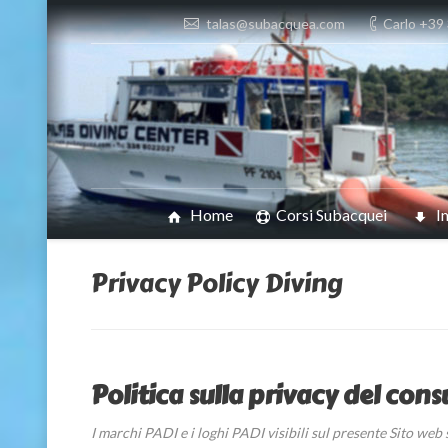
talas@subacquea.com
Carlo +39
Home
Corsi Subacquei
I
Privacy Policy Diving
Politica sulla privacy del co
I marchi PADI e i loghi PADI visibili sul presente Sito we