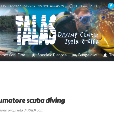
 335 8022027 - Monica +39 320 4664579
8.30 am - 7.30 pm
mmersioni Elba
Speciale Pianosa
Bungalows
Tr
Sei qui:
nsumatore scuba diving
b sono proprietà di PADI.com