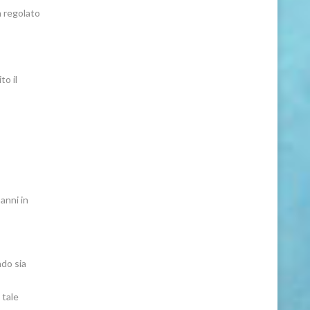
a regolato
to il
 anni in
ndo sia
 tale