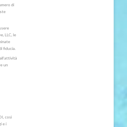
numero di
este
essere
e, LLC, le
rminate
i fiducia.
ll’attività
re un
I, così
 e i