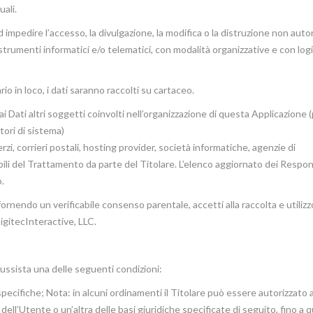
ali.
 impedire l’accesso, la divulgazione, la modifica o la distruzione non auto
trumenti informatici e/o telematici, con modalità organizzative e con log
io in loco, i dati saranno raccolti su cartaceo.
ai Dati altri soggetti coinvolti nell’organizzazione di questa Applicazione
tori di sistema)
rzi, corrieri postali, hosting provider, società informatiche, agenzie di
i del Trattamento da parte del Titolare. L’elenco aggiornato dei Respon
.
rnendo un verificabile consenso parentale, accetti alla raccolta e utilizz
DigitecInteractive, LLC.
 sussista una delle seguenti condizioni:
specifiche; Nota: in alcuni ordinamenti il Titolare può essere autorizzato 
ell’Utente o un’altra delle basi giuridiche specificate di seguito, fino a