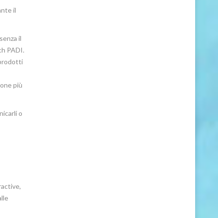
nte il
senza il
uch PADI.
prodotti
ione più
icarli o
active,
lle