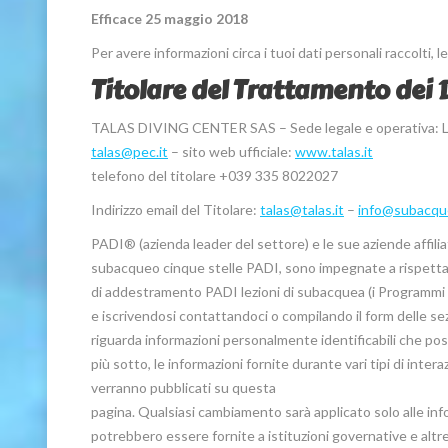
Efficace 25 maggio 2018
Per avere informazioni circa i tuoi dati personali raccolti, l
Titolare del Trattamento dei 
TALAS DIVING CENTER SAS – Sede legale e operativa: Loc. 
talas@pec.it
– sito web ufficiale:
www.talas.it
telefono del titolare +039 335 8022027
Indirizzo email del Titolare:
talas@talas.it
–
info@subacqu
PADI® (azienda leader del settore) e le sue aziende aff
subacqueo cinque stelle PADI, sono impegnate a rispettare 
di addestramento PADI lezioni di subacquea (i Programmi 
e iscrivendosi contattandoci o compilando il form delle sez
riguarda informazioni personalmente identificabili che p
più sotto, le informazioni fornite durante vari tipi di inte
verranno pubblicati su questa
pagina. Qualsiasi cambiamento sarà applicato solo alle info
potrebbero essere fornite a istituzioni governative e altre