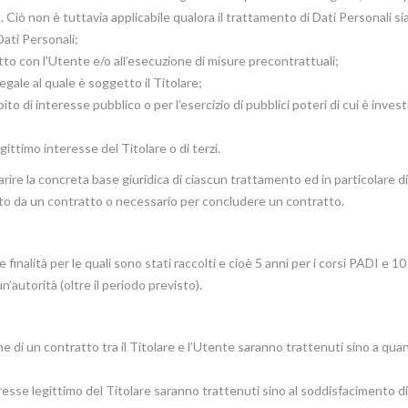
 Ciò non è tuttavia applicabile qualora il trattamento di Dati Personali si
Dati Personali;
tto con l’Utente e/o all’esecuzione di misure precontrattuali;
gale al quale è soggetto il Titolare;
o di interesse pubblico o per l’esercizio di pubblici poteri di cui è investi
ittimo interesse del Titolare o di terzi.
rire la concreta base giuridica di ciascun trattamento ed in particolare di
isto da un contratto o necessario per concludere un contratto.
 finalità per le quali sono stati raccolti e cioè 5 anni per i corsi PADI e 10
n’autorità (oltre il periodo previsto).
one di un contratto tra il Titolare e l’Utente saranno trattenuti sino a qua
nteresse legittimo del Titolare saranno trattenuti sino al soddisfacimento di