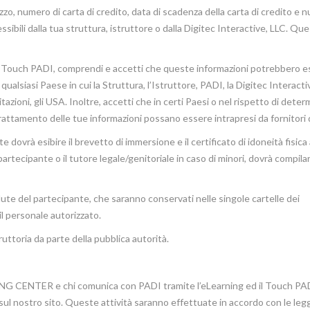
rizzo, numero di carta di credito, data di scadenza della carta di credito e 
sibili dalla tua struttura, istruttore o dalla Digitec Interactive, LLC. Qu
 il Touch PADI, comprendi e accetti che queste informazioni potrebbero 
qualsiasi Paese in cui la Struttura, l’Istruttore, PADI, la Digitec Interactiv
imitazioni, gli USA. Inoltre, accetti che in certi Paesi o nel rispetto di dete
l trattamento delle tue informazioni possano essere intrapresi da fornitori d
dovrà esibire il brevetto di immersione e il certificato di idoneità fisica a
artecipante o il tutore legale/genitoriale in caso di minori, dovrà compila
alute del partecipante, che saranno conservati nelle singole cartelle dei
il personale autorizzato.
struttoria da parte della pubblica autorità.
IVING CENTER e chi comunica con PADI tramite l’eLearning ed il Touch PAD
ul nostro sito. Queste attività saranno effettuate in accordo con le leggi