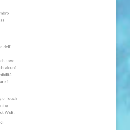
embro
ess
o dell’
ouch sono
chi alcuni
ibilità
re il
ng e Touch
rning
ect WEB.
di