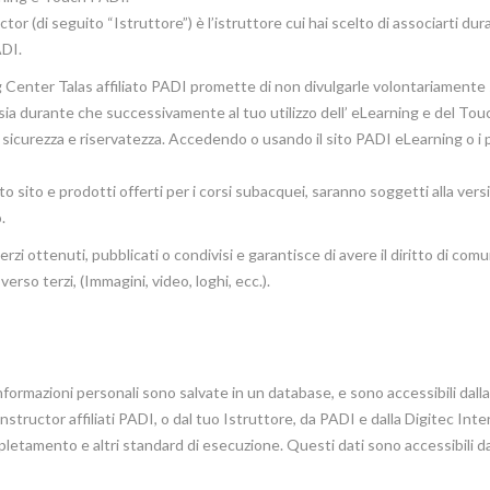
or (di seguito “Istruttore”) è l’istruttore cui hai scelto di associarti dura
DI.
ng Center Talas affiliato PADI promette di non divulgarle volontariamente 
sia durante che successivamente al tuo utilizzo dell’ eLearning e del To
 di sicurezza e riservatezza. Accedendo o usando il sito PADI eLearning o i 
esto sito e prodotti offerti per i corsi subacquei, saranno soggetti alla vers
.
rzi ottenuti, pubblicati o condivisi e garantisce di avere il diritto di comun
verso terzi, (Immagini, video, loghi, ecc.).
informazioni personali sono salvate in un database, e sono accessibili dalla
uctor affiliati PADI, o dal tuo Istruttore, da PADI e dalla Digitec Inter
ompletamento e altri standard di esecuzione. Questi dati sono accessibili da