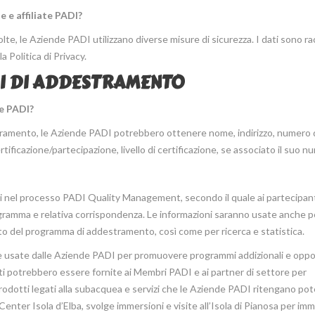
e e affiliate PADI?
te, le Aziende PADI utilizzano diverse misure di sicurezza. I dati sono rac
a Politica di Privacy.
I DI ADDESTRAMENTO
te PADI?
tramento, le Aziende PADI potrebbero ottenere nome, indirizzo, numero 
ertificazione/partecipazione, livello di certificazione, se associato il suo n
i nel processo PADI Quality Management, secondo il quale ai partecipan
gramma e relativa corrispondenza. Le informazioni saranno usate anche pe
ento del programma di addestramento, così come per ricerca e statistica.
re usate dalle Aziende PADI per promuovere programmi addizionali e oppo
ti potrebbero essere fornite ai Membri PADI e ai partner di settore per
dotti legati alla subacquea e servizi che le Aziende PADI ritengano pot
enter Isola d’Elba, svolge immersioni e visite all’Isola di Pianosa per imm