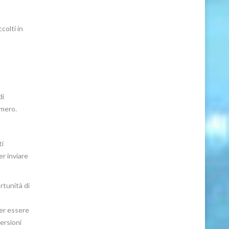
colti in
di
umero.
ti
r inviare
rtunità di
er essere
ersioni