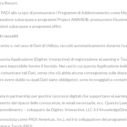
ers/Resort.
 del PADI allo scopo di promuovere i Programmi di Addestramento come M
icurazione subacquea e programmi Project AWARE®; promuovere il busin
zioni subacquee e programmi affini.
i raccolti
ente o, nel caso di Dati di Utilizzo, raccolti automaticamente durante l’us
 questa Applicazione (Digitec Interactive) di registrazione eLearning e T
ere impossibile fornire il Servizio. Nei casi in cui questa Applicazione indi
al comunicare tali Dati, senza che ciò abbia alcuna conseguenza sulla dispon
ro avere dubbi su quali Dati siano obbligatori, sono incoraggiati a contatta
rata in partnership per gestire i processi digitali che supportano eLearni
tamento dei ripassi delle conoscenze, le email necessarie, ecc. Questo Lea
rendimento – sviluppato da Digitec Interactive, LLC è il KnowledgeDir
conosciuta come PADI Americas, Inc.), ed è lo sviluppatore dei programmi 
ning e Touch PADI.