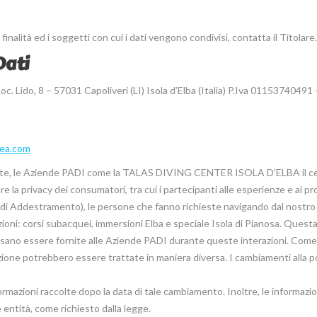
e finalità ed i soggetti con cui i dati vengono condivisi, contatta il Titolare.
Dati
Lido, 8 – 57031 Capoliveri (LI) Isola d’Elba (Italia) P.Iva 01153740491 
ea.com
iliate, le Aziende PADI come la TALAS DIVING CENTER ISOLA D’ELBA il c
la privacy dei consumatori, tra cui i partecipanti alle esperienze e ai p
di Addestramento), le persone che fanno richieste navigando dal nostro
ioni: corsi subacquei, immersioni Elba e speciale Isola di Pianosa. Questa
ossano essere fornite alle Aziende PADI durante queste interazioni. Com
razione potrebbero essere trattate in maniera diversa. I cambiamenti alla po
rmazioni raccolte dopo la data di tale cambiamento. Inoltre, le informazio
 entità, come richiesto dalla legge.