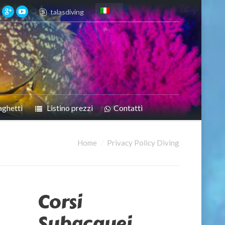
talasdiving
aghetti
Listino prezzi
Contatti
Home
Privacy Policy Diving
Corsi
Subacquei