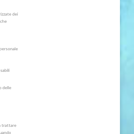
rizzate dei
iche
 (personale
sabili
o delle
a trattare
 quando