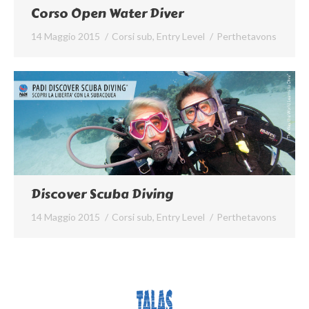
Corso Open Water Diver
14 Maggio 2015
Corsi sub
,
Entry Level
Per
thetavons
Discover Scuba Diving
14 Maggio 2015
Corsi sub
,
Entry Level
Per
thetavons