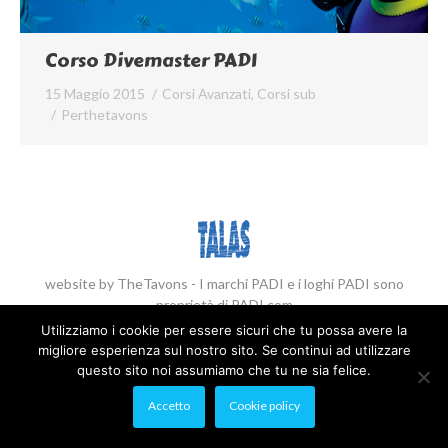
Listino prezzi
Corso Divemaster PADI
Contatti
15 Maggio 2015
Corsi Avanzati
,
Corsi sub
Per
thetavons
website by TheTavons - I marchi PADI e i loghi PADI sono
proprietà di PADI.com
Utilizziamo i cookie per essere sicuri che tu possa avere la
Main Menu IT
migliore esperienza sul nostro sito. Se continui ad utilizzare
CIN: IT049004C2HNWWKLPX, IT049004C2HXFLDWMO,
questo sito noi assumiamo che tu ne sia felice.
IT049004C2JUK2KP5K, IT049004C2DDT6KYCQ,
IT049004C25D4WE933
Accetto
Cookie policy