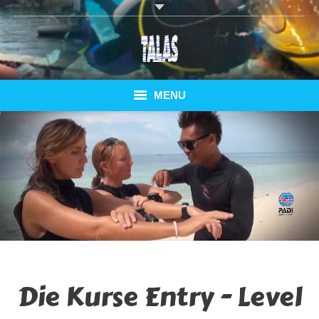
MENU
Home
Tauchkurse
Tauchen Elba
Speziell Pianosa
Bungalows
Die Kurse Entry - Level
Fähren