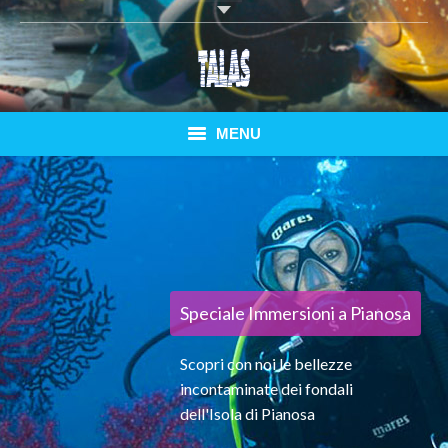
MENU
Home
Tauchkurse
Tauchen Elba
Speciale Immersioni a Pianosa
Speziell Pianosa
Scopri con noi le bellezze
Bungalows
incontaminate dei fondali
dell'Isola di Pianosa
Fähren