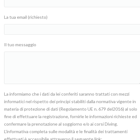
La tua email (richiesto)
Il tuo messaggio
La informiamo che i dati da lei conferiti saranno trattati con mezzi
informatici nel rispetto dei principi stabiliti dalla normativa vigente in
materia di protezione di dati (Regolamento UE n. 679 del2016) al solo
fine di effettuare la registrazione, fornirle le informazioni richieste ed
confermare la prenotazione al soggiorno e/o ai corsi Diving.
L'informativa completa sulle modalità e le finalità dei trattamenti
effettuati è accessibile attraverso il seguente link: