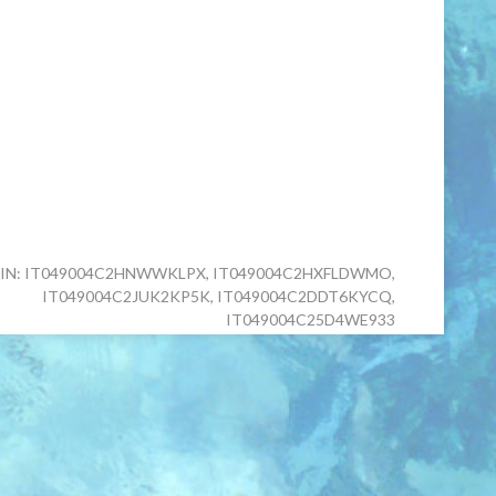
IN: IT049004C2HNWWKLPX, IT049004C2HXFLDWMO,
IT049004C2JUK2KP5K, IT049004C2DDT6KYCQ,
IT049004C25D4WE933