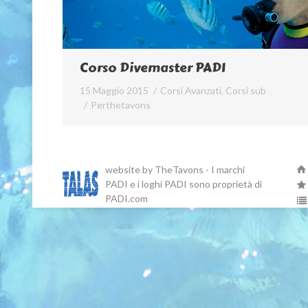
Corso Divemaster PADI
15 Maggio 2015
Corsi Avanzati
,
Corsi sub
Per
thetavons
website by TheTavons - I marchi
PADI e i loghi PADI sono proprietà di
PADI.com