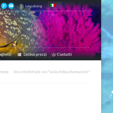
talasdiving
aghetti
Listino prezzi
Contatti
Home
Voci etichettate con "isola d’elba divemastetr"