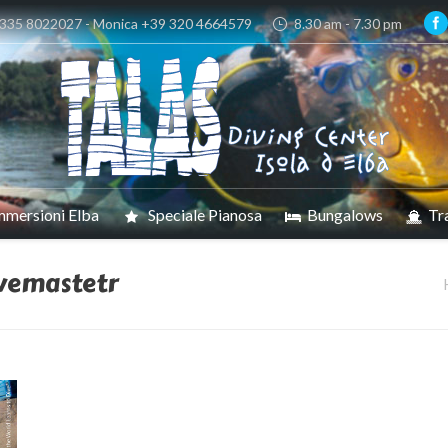
 335 8022027 - Monica +39 320 4664579
8.30 am - 7.30 pm
mmersioni Elba
Speciale Pianosa
Bungalows
Tr
ivemastetr
Sei qui: