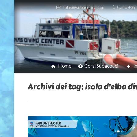
talas@subacquea.com
Carlo +39
Home
Corsi Subacquei
I
Archivi dei tag:
isola d’elba d