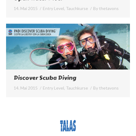
14. Mai 2015
Entry Level
,
Tauchkurse
By
thetavons
Discover Scuba Diving
14. Mai 2015
Entry Level
,
Tauchkurse
By
thetavons